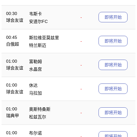
00:30
韦斯卡
-
即将开始
球会友谊
安道尔FC
00:45
斯拉维亚莫兹里
-
即将开始
白俄超
特兰斯迈
01:00
富勒姆
-
即将开始
球会友谊
水晶宫
01:00
休达
-
即将开始
球会友谊
马拉加
01:00
奥斯特桑斯
-
即将开始
瑞典甲
松兹瓦尔
01:00
布尔诺
-
即将开始