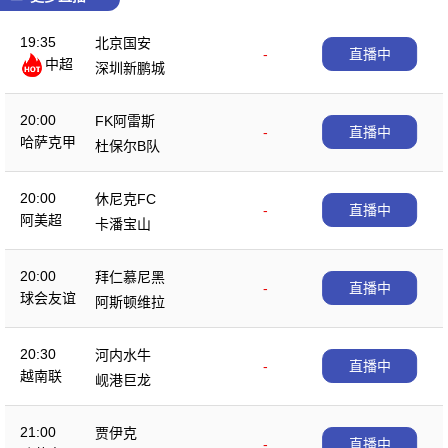
19:35
北京国安
-
直播中
中超
深圳新鹏城
20:00
FK阿雷斯
-
直播中
哈萨克甲
杜保尔B队
20:00
休尼克FC
-
直播中
阿美超
卡潘宝山
20:00
拜仁慕尼黑
-
直播中
球会友谊
阿斯顿维拉
20:30
河内水牛
-
直播中
越南联
岘港巨龙
21:00
贾伊克
-
直播中