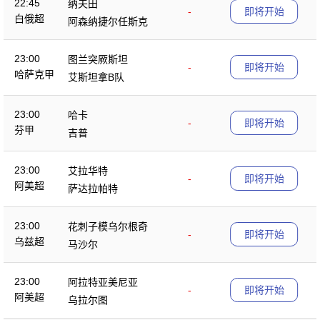
22:45
纳夫田
-
即将开始
白俄超
阿森纳捷尔任斯克
23:00
图兰突厥斯坦
-
即将开始
哈萨克甲
艾斯坦拿B队
23:00
哈卡
-
即将开始
芬甲
吉普
23:00
艾拉华特
-
即将开始
阿美超
萨达拉帕特
23:00
花刺子模乌尔根奇
-
即将开始
乌兹超
马沙尔
23:00
阿拉特亚美尼亚
-
即将开始
阿美超
乌拉尔图