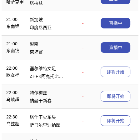
哈萨克甲
塔拉兹
21:00
新加坡
-
直播中
东南锦
印度尼西亚
21:00
越南
-
直播中
东南锦
柬埔寨
22:00
塞尔维特女足
-
即将开始
欧女杯
ZHFK阿克托比女
足
22:00
特尔梅兹
-
即将开始
乌兹超
纳曼干新春
22:30
塔什干火车头
-
即将开始
乌兹超
萨马尔罕迪纳摩