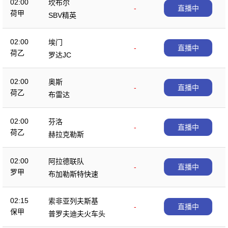
02:00
坎布尔
-
直播中
荷甲
SBV精英
02:00
埃门
-
直播中
荷乙
罗达JC
02:00
奥斯
-
直播中
荷乙
布雷达
02:00
芬洛
-
直播中
荷乙
赫拉克勒斯
02:00
阿拉德联队
-
直播中
罗甲
布加勒斯特快速
02:15
索非亚列夫斯基
-
直播中
保甲
普罗夫迪夫火车头