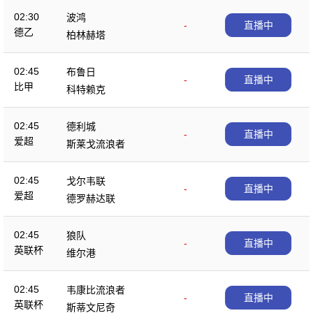
02:30
波鸿
-
直播中
德乙
柏林赫塔
02:45
布鲁日
-
直播中
比甲
科特赖克
02:45
德利城
-
直播中
爱超
斯莱戈流浪者
02:45
戈尔韦联
-
直播中
爱超
德罗赫达联
02:45
狼队
-
直播中
英联杯
维尔港
02:45
韦康比流浪者
-
直播中
英联杯
斯蒂文尼奇