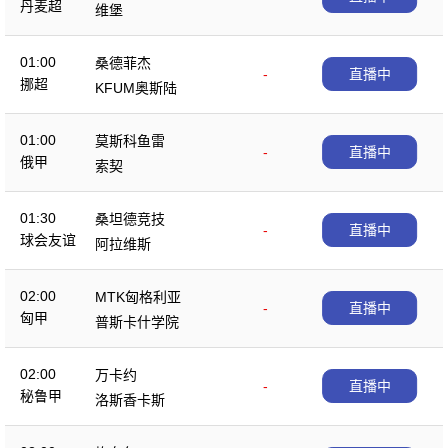
丹麦超
维堡
01:00
桑德菲杰
-
直播中
挪超
KFUM奥斯陆
01:00
莫斯科鱼雷
-
直播中
俄甲
索契
01:30
桑坦德竞技
-
直播中
球会友谊
阿拉维斯
02:00
MTK匈格利亚
-
直播中
匈甲
普斯卡什学院
02:00
万卡约
-
直播中
秘鲁甲
洛斯香卡斯