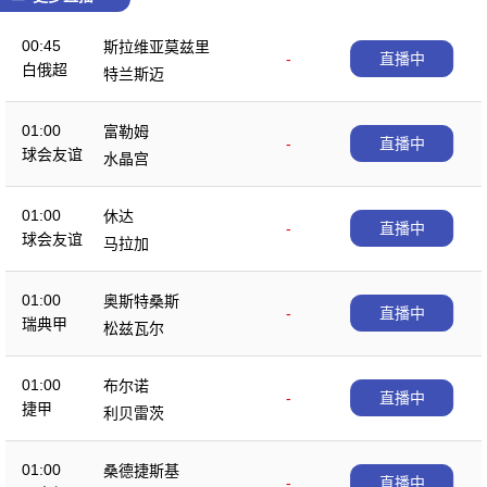
00:45
斯拉维亚莫兹里
-
直播中
白俄超
特兰斯迈
01:00
富勒姆
-
直播中
球会友谊
水晶宫
01:00
休达
-
直播中
球会友谊
马拉加
01:00
奥斯特桑斯
-
直播中
瑞典甲
松兹瓦尔
01:00
布尔诺
-
直播中
捷甲
利贝雷茨
01:00
桑德捷斯基
-
直播中