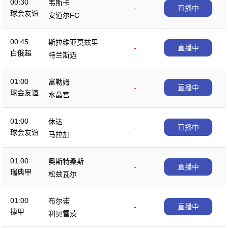
00:30
韦斯卡
-
直播中
球会友谊
安道尔FC
00:45
斯拉维亚莫兹里
-
直播中
白俄超
特兰斯迈
01:00
富勒姆
-
直播中
球会友谊
水晶宫
01:00
休达
-
直播中
球会友谊
马拉加
01:00
奥斯特桑斯
-
直播中
瑞典甲
松兹瓦尔
01:00
布尔诺
-
直播中
捷甲
利贝雷茨