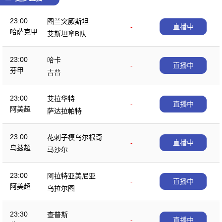
23:00
图兰突厥斯坦
-
直播中
哈萨克甲
艾斯坦拿B队
23:00
哈卡
-
直播中
芬甲
吉普
23:00
艾拉华特
-
直播中
阿美超
萨达拉帕特
23:00
花刺子模乌尔根奇
-
直播中
乌兹超
马沙尔
23:00
阿拉特亚美尼亚
-
直播中
阿美超
乌拉尔图
23:30
查普斯
-
直播中