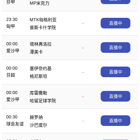
芬甲
MP米克力
23:30
MTK匈格利亚
-
直播中
匈甲
普斯卡什学院
00:00
塔林弗洛拉
-
直播中
爱沙甲
潭美卡
00:00
塞伊奈约基
-
直播中
芬超
格尼斯坦
00:00
库雷撒勒
-
直播中
爱沙甲
哈留足球学院
00:30
赫罗纳
-
直播中
球会友谊
沙巴度尔