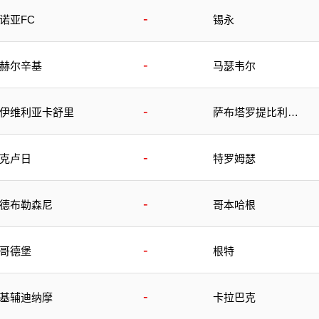
-
诺亚FC
锡永
-
赫尔辛基
马瑟韦尔
-
伊维利亚卡舒里
萨布塔罗提比利锡
B队
-
克卢日
特罗姆瑟
-
德布勒森尼
哥本哈根
-
哥德堡
根特
-
基辅迪纳摩
卡拉巴克