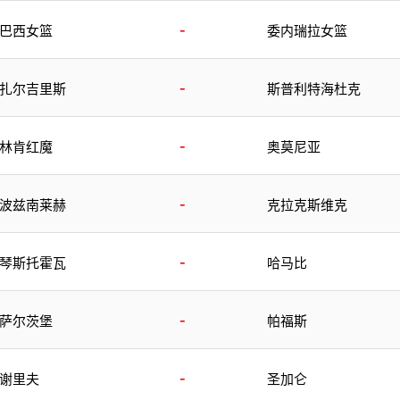
-
巴西女篮
委内瑞拉女篮
-
扎尔吉里斯
斯普利特海杜克
-
林肯红魔
奥莫尼亚
-
波兹南莱赫
克拉克斯维克
-
琴斯托霍瓦
哈马比
-
萨尔茨堡
帕福斯
-
谢里夫
圣加仑