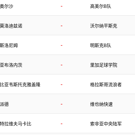
-
奥尔沙
高美尔B队
-
莫洛迪兹诺
沃尔纳平斯克
-
斯洛尼姆
明斯克B队
-
亚布洛内茨
里加足球学院
-
比亚韦斯托克雅盖隆
格拉斯哥流浪者
-
派德
维也纳快速
-
特拉维夫马卡比
索非亚中央陆军