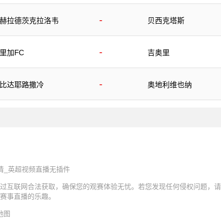
-
赫拉德茨克拉洛韦
贝西克塔斯
-
里加FC
吉奥里
-
比达耶路撒冷
奥地利维也纳
清_英超视频直播无插件
过互联网合法获取，确保您的观赛体验无忧。若您发现任何侵权问题，请
赛事直播的乐趣。
地图