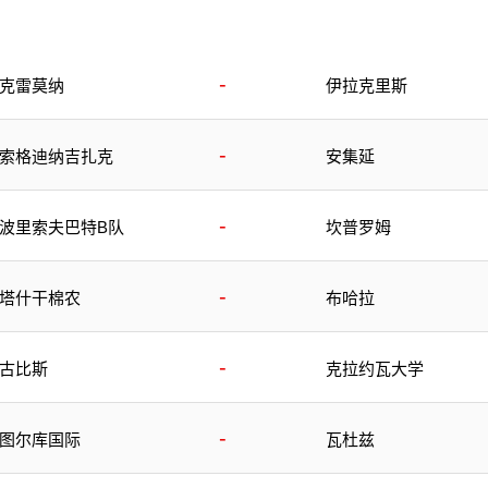
-
克雷莫纳
伊拉克里斯
-
索格迪纳吉扎克
安集延
-
波里索夫巴特B队
坎普罗姆
-
塔什干棉农
布哈拉
-
古比斯
克拉约瓦大学
-
图尔库国际
瓦杜兹