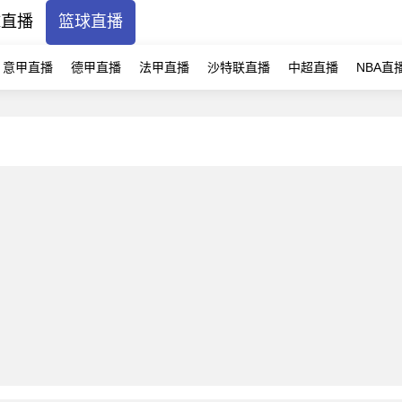
球直播
篮球直播
意甲直播
德甲直播
法甲直播
沙特联直播
中超直播
NBA直