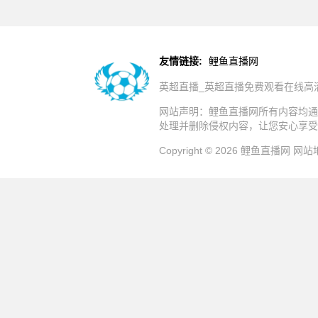
友情链接:
鲤鱼直播网
英超直播_英超直播免费观看在线高
网站声明：鲤鱼直播网所有内容均通
处理并删除侵权内容，让您安心享受
Copyright © 2026 鲤鱼直播网
网站