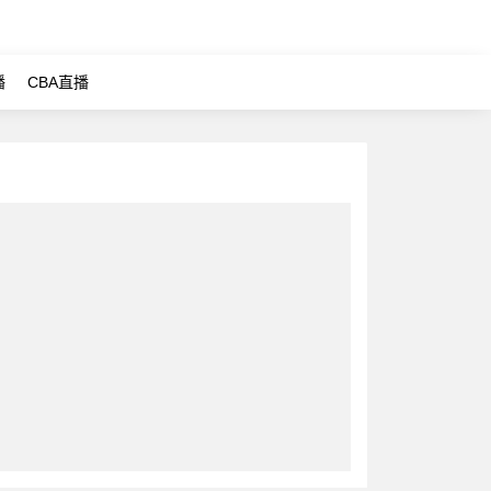
播
CBA直播