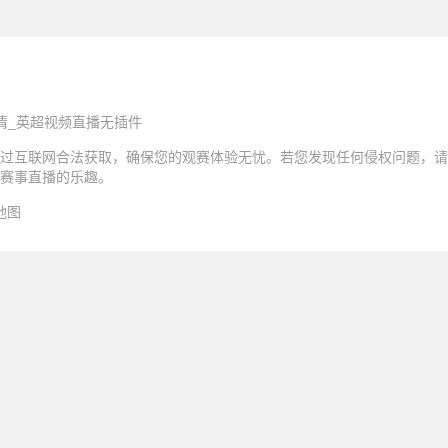
清_英超视频直播无插件
过互联网合法获取，确保您的观赛体验无忧。若您发现任何侵权问题，请
赛事直播的乐趣。
地图