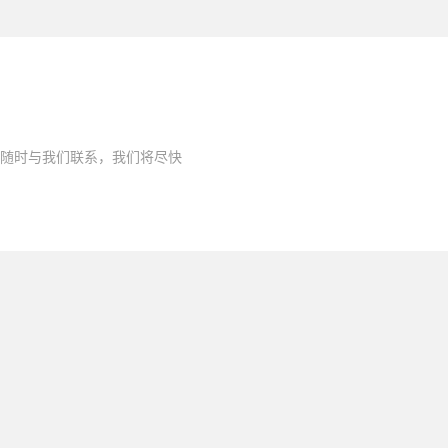
随时与我们联系，我们将尽快