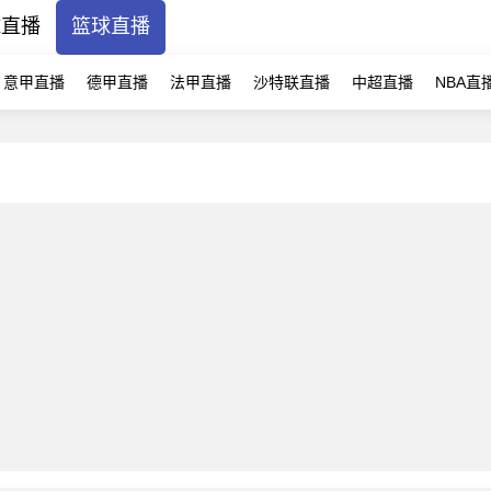
球直播
篮球直播
意甲直播
德甲直播
法甲直播
沙特联直播
中超直播
NBA直