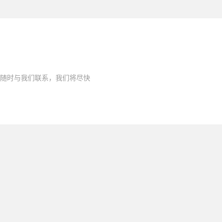
随时与我们联系，我们将尽快