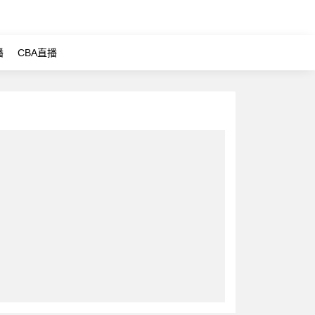
播
CBA直播