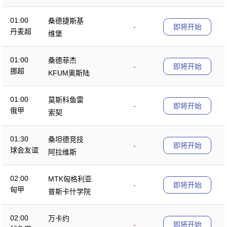
01:00
桑德捷斯基
-
即将开始
丹麦超
维堡
01:00
桑德菲杰
-
即将开始
挪超
KFUM奥斯陆
01:00
莫斯科鱼雷
-
即将开始
俄甲
索契
01:30
桑坦德竞技
-
即将开始
球会友谊
阿拉维斯
02:00
MTK匈格利亚
-
即将开始
匈甲
普斯卡什学院
02:00
万卡约
-
即将开始