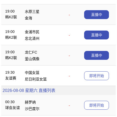
19:00
水原三星
-
直播中
韩K2联
金海
19:00
金浦市民
-
直播中
韩K2联
忠北清州
19:00
龙仁FC
-
直播中
韩K2联
釜山偶像
19:30
中国女篮
-
即将开始
友谊赛
尼日利亚女篮
2026-08-08 星期六 直播列表
00:30
赫罗纳
-
即将开始
球会友谊
沙巴度尔