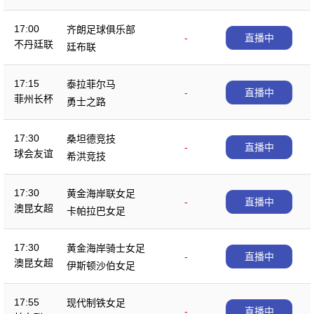
17:00
齐朗足球俱乐部
-
直播中
不丹廷联
廷布联
17:15
泰拉菲尔马
-
直播中
菲州长杯
勇士之路
17:30
桑坦德竞技
-
直播中
球会友谊
希洪竞技
17:30
黄金海岸联女足
-
直播中
澳昆女超
卡帕拉巴女足
17:30
黄金海岸骑士女足
-
直播中
澳昆女超
伊斯顿沙伯女足
17:55
现代制铁女足
-
直播中