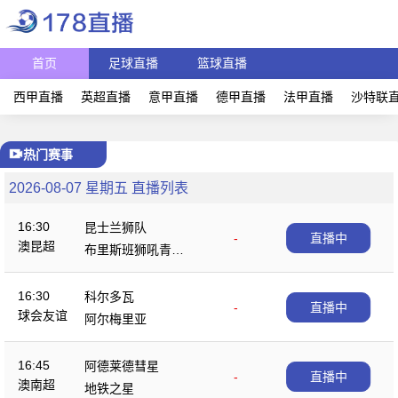
首页
足球直播
篮球直播
西甲直播
英超直播
意甲直播
德甲直播
法甲直播
沙特联
热门赛事
2026-08-07 星期五 直播列表
16:30
昆士兰狮队
-
直播中
澳昆超
布里斯班狮吼青年
队
16:30
科尔多瓦
-
直播中
球会友谊
阿尔梅里亚
16:45
阿德莱德彗星
-
直播中
澳南超
地铁之星