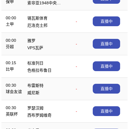
保甲
索非亚1948中央陆
军
00:00
锡瓦斯体育
-
直播中
土甲
厄洛克士邦
00:00
雅罗
-
直播中
芬超
VPS瓦萨
00:15
标准列日
-
直播中
比甲
色格拉布鲁日
00:30
布雷斯特
-
直播中
球会友谊
威尼斯
00:30
罗瑟汉姆
-
直播中
英联杯
西布罗姆维奇