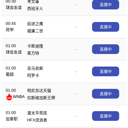
00:30
考文垂
-
直播中
球会友谊
西班牙人
00:45
前进之鹰
-
直播中
荷甲
威廉二世
01:00
卡斯迪隆
-
直播中
球会友谊
莱万特
01:00
吉马良斯
-
直播中
葡超
阿罗卡
01:00
明尼苏达天猫
-
直播中
WNBA
拉斯维加斯王牌
01:00
渥太华竞技
-
直播中
加拿职
HFX流浪者