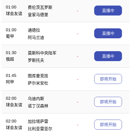
01:00
费伦茨瓦罗斯
-
直播中
球会友谊
皇家马德里
01:00
通德拉
-
直播中
葡甲
阿马兰迪
01:30
莫斯科中央陆军
-
直播中
俄超
罗斯托夫
01:45
图库曼竞技
-
即将开始
阿甲
萨尔米安杜
02:00
乌迪内斯
-
即将开始
球会友谊
诺丁汉森林
02:00
加拉塔萨雷
-
即将开始
球会友谊
比利亚雷亚尔