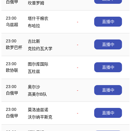
白俄甲
坎普罗姆
23:00
塔什干棉农
-
直播中
乌兹超
布哈拉
23:00
古比斯
-
直播中
欧罗巴杯
克拉约瓦大学
23:00
图尔库国际
-
直播中
欧协联
瓦杜兹
23:00
奥尔沙
-
直播中
白俄甲
高美尔B队
23:00
莫洛迪兹诺
-
直播中
白俄甲
沃尔纳平斯克