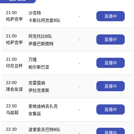
21:00
沙克特
-
直播中
哈萨克甲
卡斯比阿克套B队
21:00
阿克托比B队
-
直播中
哈萨克甲
伊基巴斯图特
21:00
万隆
-
直播中
印尼总杯
帕尔斯巴亚
22:00
克雷莫纳
-
直播中
球会友谊
伊拉克里斯
22:00
索格迪纳吉扎克
-
直播中
乌兹超
安集延
22:30
波里索夫巴特B队
-
直播中