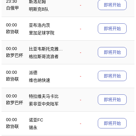
23:30
斯洛尼姆
-
即将开始
白俄甲
明斯克B队
00:00
亚布洛内茨
-
即将开始
欧协联
里加足球学院
00:00
比亚韦斯托克雅盖
-
即将开始
欧罗巴杯
隆
格拉斯哥流浪者
00:00
派德
-
即将开始
欧协联
维也纳快速
00:00
特拉维夫马卡比
-
即将开始
欧罗巴杯
索非亚中央陆军
00:00
诺亚FC
-
即将开始
欧协联
锡永