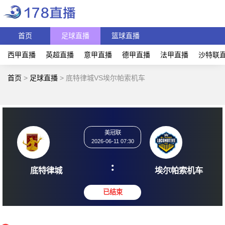
首页
足球直播
篮球直播
西甲直播
英超直播
意甲直播
德甲直播
法甲直播
沙特联
首页
>
足球直播
>
底特律城VS埃尔帕索机车
美冠联
2026-06-11 07:30
:
底特律城
埃尔帕