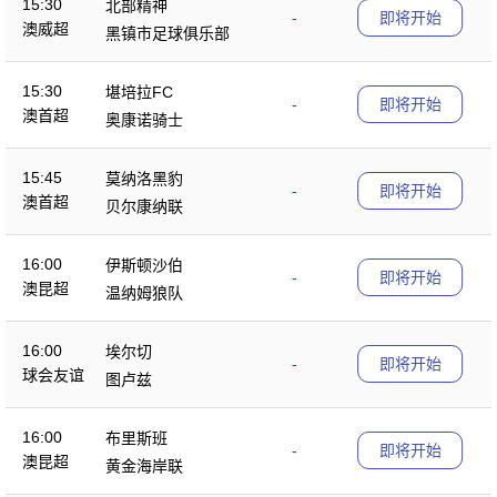
15:30
北部精神
-
即将开始
澳威超
黑镇市足球俱乐部
15:30
堪培拉FC
-
即将开始
澳首超
奥康诺骑士
15:45
莫纳洛黑豹
-
即将开始
澳首超
贝尔康纳联
16:00
伊斯顿沙伯
-
即将开始
澳昆超
温纳姆狼队
16:00
埃尔切
-
即将开始
球会友谊
图卢兹
16:00
布里斯班
-
即将开始
澳昆超
黄金海岸联