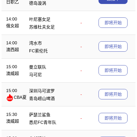
日职乙
德岛漩涡
14:00
叶尼塞女足
-
即将开始
俄女超
苏维杜夫女足
14:00
湾水市
-
即将开始
澳西超
FC索伦托
15:00
曼立联队
-
即将开始
澳威超
马可尼
15:00
深圳马可波罗
-
即将开始
CBA夏
青岛崂山啤酒
季赛
15:30
萨瑟兰鲨鱼
-
即将开始
澳威超
悉尼FC青年队