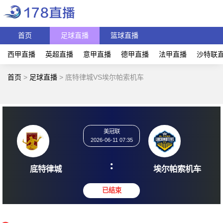
首页
足球直播
篮球直播
西甲直播
英超直播
意甲直播
德甲直播
法甲直播
沙特联
首页
>
足球直播
>
底特律城VS埃尔帕索机车
美冠联
2026-06-11 07:35
:
底特律城
埃尔帕