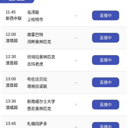
11:45
岛湾联
-
直播中
新西中联
上哈特市
12:00
南霍巴特
-
直播中
澳塔超
河畔奥林匹克
12:30
坎培拉奥林匹克
-
直播中
澳首超
古玛老虎
13:00
布伦达贝拉
-
直播中
澳首超
塔格拉诺联
13:30
新南威尔士大学
-
直播中
澳威超
悉尼奥林匹克
13:45
札幌冈萨多
-
直播中