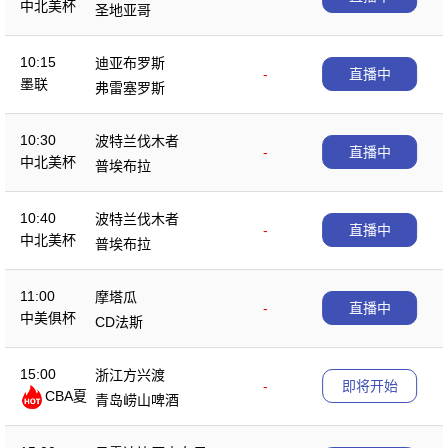
中北美杯
圣地亚哥
10:15
迪亚布罗斯
-
直播中
墨联
弗雷塞罗斯
10:30
波特兰伐木者
-
直播中
中北美杯
普埃布拉
10:40
波特兰伐木者
-
直播中
中北美杯
普埃布拉
11:00
摩塔瓜
-
直播中
中美俱杯
CD法斯
15:00
浙江方兴渡
-
即将开始
CBA夏
青岛崂山啤酒
季赛