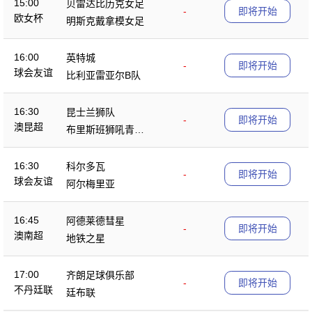
15:00
贝雷达比历克女足
-
即将开始
欧女杯
明斯克戴拿模女足
16:00
英特城
-
即将开始
球会友谊
比利亚雷亚尔B队
16:30
昆士兰狮队
-
即将开始
澳昆超
布里斯班狮吼青年
队
16:30
科尔多瓦
-
即将开始
球会友谊
阿尔梅里亚
16:45
阿德莱德彗星
-
即将开始
澳南超
地铁之星
17:00
齐朗足球俱乐部
-
即将开始
不丹廷联
廷布联