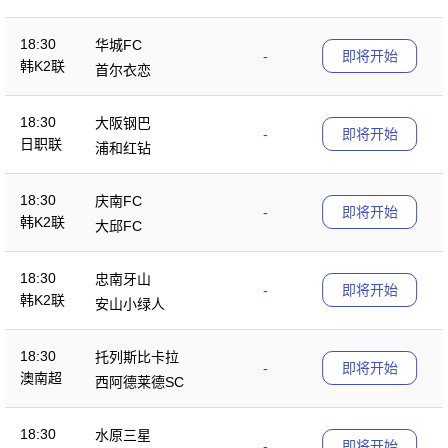
18:30
华城FC
-
即将开始
韩K2联
首尔衣恋
18:30
大阪钢巴
-
即将开始
日职联
浦和红钻
18:30
庆南FC
-
即将开始
韩K2联
大邱FC
18:30
忠南牙山
-
即将开始
韩K2联
安山小绿人
18:30
托列斯比卡拉
-
即将开始
澳南超
西阿德莱德SC
18:30
水原三星
-
即将开始