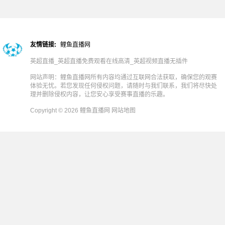
友情链接:
鲤鱼直播网
英超直播_英超直播免费观看在线高清_英超视频直播无插件
网站声明：鲤鱼直播网所有内容均通过互联网合法获取，确保您的观赛
体验无忧。若您发现任何侵权问题，请随时与我们联系，我们将尽快处
理并删除侵权内容，让您安心享受赛事直播的乐趣。
Copyright © 2026 鲤鱼直播网
网站地图