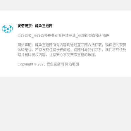
友情链接:
鲤鱼直播网
英超直播_英超直播免费观看在线高清_英超视频直播无插件
网站声明：鲤鱼直播网所有内容均通过互联网合法获取，确保您的观赛
体验无忧。若您发现任何侵权问题，请随时与我们联系，我们将尽快处
理并删除侵权内容，让您安心享受赛事直播的乐趣。
Copyright © 2026 鲤鱼直播网
网站地图