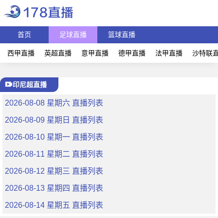
首页
足球直播
篮球直播
西甲直播
英超直播
意甲直播
德甲直播
法甲直播
沙特联
印尼超直播
2026-08-08 星期六 直播列表
2026-08-09 星期日 直播列表
2026-08-10 星期一 直播列表
2026-08-11 星期二 直播列表
2026-08-12 星期三 直播列表
2026-08-13 星期四 直播列表
2026-08-14 星期五 直播列表