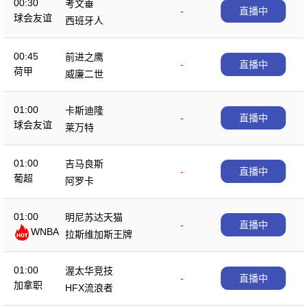
00:30
考文垂
-
直播中
球会友谊
西班牙人
00:45
前进之鹰
-
直播中
荷甲
威廉二世
01:00
卡斯迪隆
-
直播中
球会友谊
莱万特
01:00
吉马良斯
-
直播中
葡超
阿罗卡
01:00
明尼苏达天猫
-
直播中
WNBA
拉斯维加斯王牌
01:00
渥太华竞技
-
直播中
加拿职
HFX流浪者