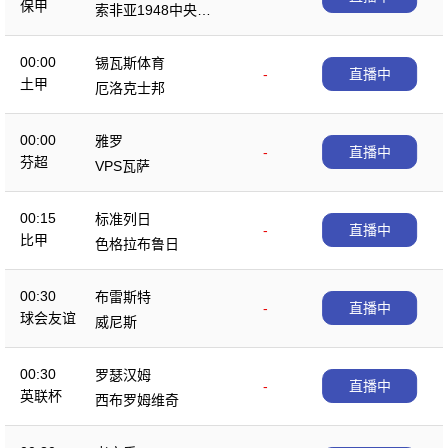
保甲
索非亚1948中央陆
军
00:00
锡瓦斯体育
-
直播中
土甲
厄洛克士邦
00:00
雅罗
-
直播中
芬超
VPS瓦萨
00:15
标准列日
-
直播中
比甲
色格拉布鲁日
00:30
布雷斯特
-
直播中
球会友谊
威尼斯
00:30
罗瑟汉姆
-
直播中
英联杯
西布罗姆维奇