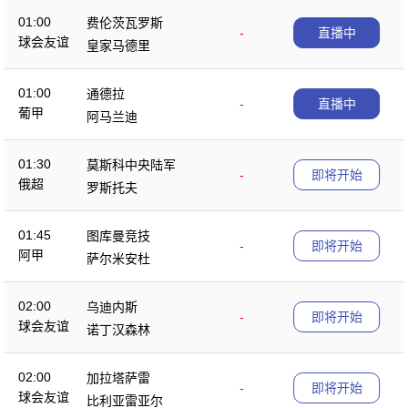
01:00
费伦茨瓦罗斯
-
直播中
球会友谊
皇家马德里
01:00
通德拉
-
直播中
葡甲
阿马兰迪
01:30
莫斯科中央陆军
-
即将开始
俄超
罗斯托夫
01:45
图库曼竞技
-
即将开始
阿甲
萨尔米安杜
02:00
乌迪内斯
-
即将开始
球会友谊
诺丁汉森林
02:00
加拉塔萨雷
-
即将开始
球会友谊
比利亚雷亚尔