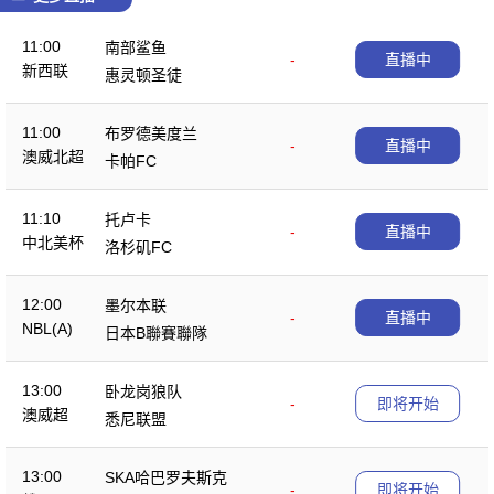
11:00
南部鲨鱼
-
直播中
新西联
惠灵顿圣徒
11:00
布罗德美度兰
-
直播中
澳威北超
卡帕FC
11:10
托卢卡
-
直播中
中北美杯
洛杉矶FC
12:00
墨尔本联
-
直播中
NBL(A)
日本B聯賽聯隊
13:00
卧龙岗狼队
-
即将开始
澳威超
悉尼联盟
13:00
SKA哈巴罗夫斯克
-
即将开始