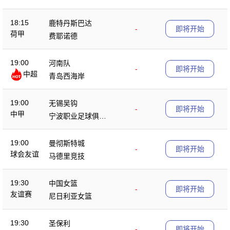
18:15
鹿特丹斯巴达
-
即将开始
荷甲
费耶诺德
19:00
河南队
-
即将开始
中超
青岛西海岸
19:00
无锡吴钩
-
即将开始
中甲
宁波职业足球俱乐
部
19:00
曼彻斯特城
-
即将开始
球会友谊
马德里竞技
19:30
中国女篮
-
即将开始
友谊赛
尼日利亚女篮
19:30
圣保利
-
即将开始