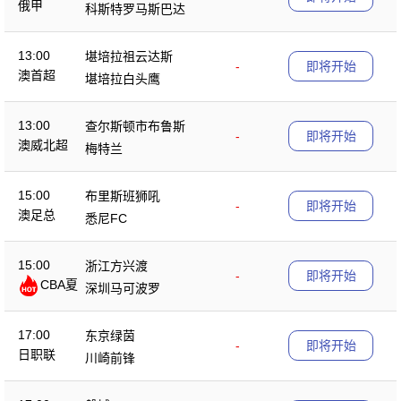
俄甲
科斯特罗马斯巴达
13:00
堪培拉祖云达斯
-
即将开始
澳首超
堪培拉白头鹰
13:00
查尔斯顿市布鲁斯
-
即将开始
澳威北超
梅特兰
15:00
布里斯班狮吼
-
即将开始
澳足总
悉尼FC
15:00
浙江方兴渡
-
即将开始
CBA夏
深圳马可波罗
季赛
17:00
东京绿茵
-
即将开始
日职联
川崎前锋