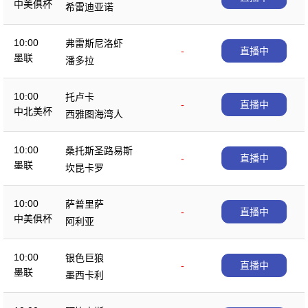
中美俱杯
希雷迪亚诺
10:00
弗雷斯尼洛虾
-
直播中
墨联
潘多拉
10:00
托卢卡
-
直播中
中北美杯
西雅图海湾人
10:00
桑托斯圣路易斯
-
直播中
墨联
坎昆卡罗
10:00
萨普里萨
-
直播中
中美俱杯
阿利亚
10:00
银色巨狼
-
直播中
墨联
墨西卡利