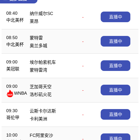
08:40
纳什威尔SC
-
直播中
中北美杯
莱昂
08:50
蒙特雷
-
直播中
中北美杯
奥兰多城
09:00
埃尔帕索机车
-
直播中
美冠联
蒙特雷湾
09:00
芝加哥天空
-
直播中
WNBA
洛杉矶火花
09:30
云斯卡尔达斯
-
直播中
哥伦甲
卡利美洲
10:00
FC阿里安沙
-
直播中