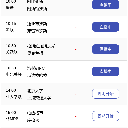
10:00
阿比查斯
-
直播中
墨联
阿斯特罗斯
10:15
迪亚布罗斯
-
直播中
墨联
弗雷塞罗斯
10:30
拉斯维加斯之光
-
直播中
美冠联
奥克兰根
10:30
洛杉矶FC
-
直播中
中北美杯
瓜达拉哈拉
14:00
北京大学
-
即将开始
亚大学联
上海交通大学
15:00
帕西格市
-
即将开始
菲MPBL
库拉坎