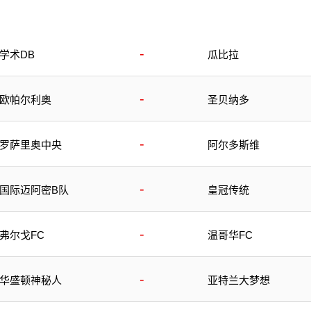
-
学术DB
瓜比拉
-
欧帕尔利奥
圣贝纳多
-
罗萨里奥中央
阿尔多斯维
-
国际迈阿密B队
皇冠传统
-
弗尔戈FC
温哥华FC
-
华盛顿神秘人
亚特兰大梦想