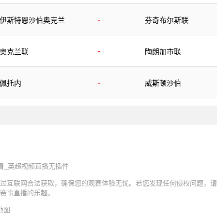
-
伊斯特恩沙伯奥克兰
芬奇布尔斯联
-
奥克兰联
陶朗加市联
-
佩托内
威斯顿沙伯
清_英超视频直播无插件
过互联网合法获取，确保您的观赛体验无忧。若您发现任何侵权问题，请
赛事直播的乐趣。
地图