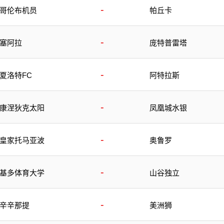
-
哥伦布机员
帕丘卡
-
塞阿拉
庞特普雷塔
-
夏洛特FC
阿特拉斯
-
康涅狄克太阳
凤凰城水银
-
皇家托马亚波
奥鲁罗
-
基多体育大学
山谷独立
-
辛辛那提
美洲狮