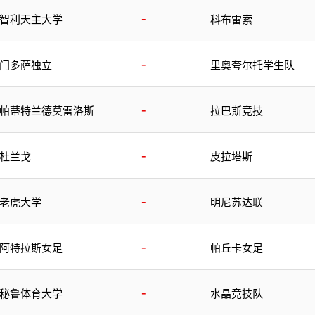
-
智利天主大学
科布雷索
-
门多萨独立
里奥夸尔托学生队
-
帕蒂特兰德莫雷洛斯
拉巴斯竞技
-
杜兰戈
皮拉塔斯
-
老虎大学
明尼苏达联
-
阿特拉斯女足
帕丘卡女足
-
秘鲁体育大学
水晶竞技队